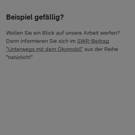
Beispiel gefällig?
Wollen Sie ein Blick auf unsere Arbeit werfen?
Dann informieren Sie sich im
SWR-Beitrag
"Unterwegs mit dem Ökomobil"
aus der Reihe
"natürlich!"
By activating external video from YouTube, you
consent to transmitting data to this third party.
More Info
Activate once