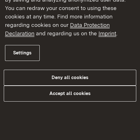
kann.
You can redraw your consent to using these
cookies at any time. Find more information
Die scheinbar vertraute Umgebung offenbart bei
regarding cookies on our
Data Protection
genauer Betrachtung, dass viel Unbekanntes in
Declaration
and regarding us on the
Imprint
.
ihr verborgen liegt. Wir wecken Neugier und
Interesse dafür und entdecken gemeinsam
Settings
Wissenswertes und Erstaunliches über Tiere,
Pflanzen und deren Vernetzung in den
Lebensräumen.
Deny all cookies
Wir wollen aufzeigen, wie vielfältig und
faszinierend die Natur vor Ort ist und
Accept all cookies
herausfinden, was wir selbst zu ihrem Schutz
beitragen können.