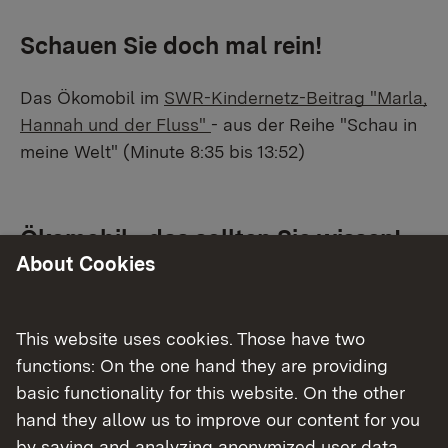
Schauen Sie doch mal rein!
Das Ökomobil im
SWR-Kindernetz-Beitrag "Marla,
Hannah und der Fluss"
- aus der Reihe "Schau in
meine Welt" (Minute 8:35 bis 13:52)
Ökomobil - das sollten Sie wissen!
About Cookies
Unsere Ziele
Naturschutz-Bildung
This website uses cookies. Those have two
Unsere Ziele
functions: On the one hand they are providing
basic functionality for this website. On the other
Entdecken, wie vielfältig Staunen, wie schön
hand they allow us to improve our content for you
Erleben, wie faszinierend unsere Natur sein
by saving and analyzing anonymized user data.