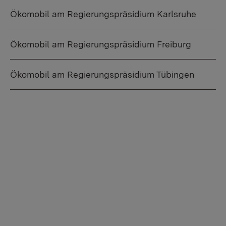
Ökomobil am Regierungspräsidium Karlsruhe
Ökomobil am Regierungspräsidium Freiburg
Ökomobil am Regierungspräsidium Tübingen
By activating external video from YouTube, you
consent to transmitting data to this third party.
More Info
Activate once