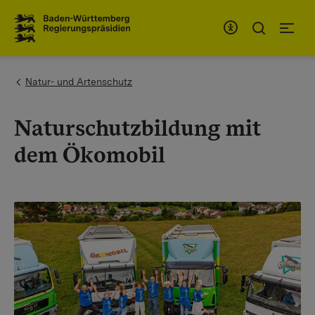
To the main navigation
You are here:
Natur- und Artenschutz
Naturschutzbildung mit
dem Ökomobil