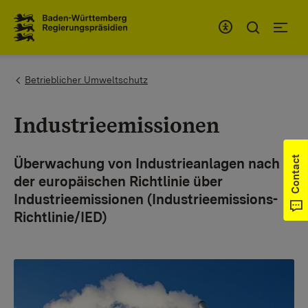
To the main navigation
You are here:
Betrieblicher Umweltschutz
Industrieemissionen
Contact
Überwachung von Industrieanlagen nach
der europäischen Richtlinie über
Industrieemissionen (Industrieemissions-
Richtlinie/IED)