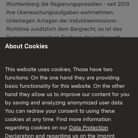
Württemberg die Regierungspräsidien - seit 2013
ihre Überwachungsaufgaben wahrnehmen.
Unterliegen Anlagen der Industrieemissions-
Richtlinie zusätzlich dem Bergrecht, so ist das
Regierungspräsidium Freiburg die landesweit
zuständige Behörde.
About Cookies
Zur regelmäßigen Überwachung von Anlagen
This website uses cookies. Those have two
nach der Industrieemissions-Richtlinie (IE-
functions: On the one hand they are providing
Anlagen) durch die Regierungspräsidien gehören
basic functionality for this website. On the other
insbesondere Vor-Ort-Besichtigungen,
hand they allow us to improve our content for you
Überwachung der Emissionen und Überprüfung
by saving and analyzing anonymized user data.
interner Berichte und Folgedokumente,
You can redraw your consent to using these
Überprüfung der Eigenkontrolle, Prüfung der
cookies at any time. Find more information
angewandten Techniken und der Eignung des
regarding cookies on our
Data Protection
Umweltmanagements. Nach jeder Vor-Ort-
Declaration
and regarding us on the
Imprint
.
Besichtigung erstellt das zuständige