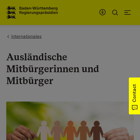
To the main navigation
You are here:
Internationales
Ausländische
Mitbürgerinnen und
Mitbürger
Contact