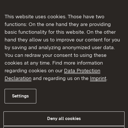
Externer Link:
Weitere Informationen beim Ministerium der
Justiz und für Migration Baden-Württemberg
This website uses cookies. Those have two
functions: On the one hand they are providing
Zuständigkeiten der
basic functionality for this website. On the other
Regierungspräsidien
hand they allow us to improve our content for you
by saving and analyzing anonymized user data.
Höhere Ausländerbehörde
You can redraw your consent to using these
cookies at any time. Find more information
Als höhere Ausländerbehörde haben die
regarding cookies on our
Data Protection
Regierungspräsidien die Fachaufsicht über die
Declaration
and regarding us on the
Imprint
.
unteren Ausländerbehörden im Land. Zu den
Aufgabenschwerpunkten gehören die
Settings
Entscheidung über Widersprüche gegen
ausländerrechtliche Verfügungen der unteren
Ausländerbehörden (insbesondere wegen
Deny all cookies
Versagung oder Rücknahme eines