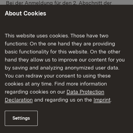
Bei der Anmeldung für den 2. Abschnitt der
Pharmazeutischen Prüfung ist der Besuch
About Cookies
folgender Seminare bzw. praktischer
Lehrveranstaltungen nachzuweisen:
This website uses cookies. Those have two
functions: On the one hand they are providing
basic functionality for this website. On the other
Stoffgebiet E
hand they allow us to improve our content for you
by saving and analyzing anonymized user data.
Biochemische Untersuchungsmethoden
You can redraw your consent to using these
einschließlich Klinischer Chemie
cookies at any time. Find more information
regarding cookies on our
Data Protection
Declaration
and regarding us on the
Imprint
.
Stoffgebiet F
Pharmazeutische Technologie
Settings
einschließlich Medizinprodukten,
Qualitätssicherung bei der Herstellung