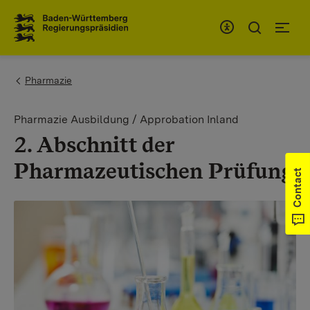
To the main navigation
You are here:
Pharmazie
Pharmazie Ausbildung / Approbation Inland
2. Abschnitt der
Pharmazeutischen Prüfung
Contact