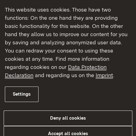
05/20/2026
|
Hauswirtschaft
This website uses cookies. Those have two
Regierungspräsident Klaus Tappeser
functions: On the one hand they are providing
übergibt Meisterbriefe für den Beruf
basic functionality for this website. On the other
Hauswirtschafter/Hauswirtschafterin
hand they allow us to improve our content for you
Feierliche Stimmung herrschte am 19. Mai
by saving and analyzing anonymized user data.
2026 bei der Übergabe im Bibliotheksaal des
You can redraw your consent to using these
Klosters Bad Schussenried
cookies at any time. Find more information
regarding cookies on our
Data Protection
Declaration
and regarding us on the
Imprint
.
Pressemitteilung
Settings
03/20/2026
| Hauswirtschaft
Deny all cookies
„Gesund essen, nachhaltig leben: Die Zukunft auf
dem Teller“
Accept all cookies