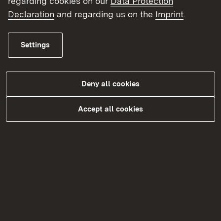
regarding cookies on our
Data Protection
Declaration
and regarding us on the
Imprint
.
Mehr erfahren
Settings
Formulare und Merkblätter
Prüfungstermine (pdf)
Deny all cookies
Wichtige Informationen für angehende
Pharmazeutinnen und Pharmazeuten im
Accept all cookies
Praktikum (pdf)
Merkblatt Praktisches Jahr (pdf)
Bescheinigung praktische Ausbildung
(pdf)
Merkblatt Zulassung zum 3. Abschnitt
(pdf)