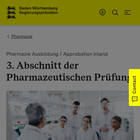
To the main navigation
You are here:
Pharmazie
Pharmazie Ausbildung / Approbation Inland
3. Abschnitt der
Pharmazeutischen Prüfung
Contact