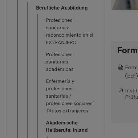
Berufliche Ausbildung
Profesiones
sanitarias:
reconocimiento en el
EXTRANJERO
Form
Profesiones
sanitarias
Form
académicas
(pdf
Enfermería y
profesiones
Exter
Insti
sanitarias /
Prüf
profesiones sociales:
Titulos extranjeros
Akademische
Heilberufe: Inland