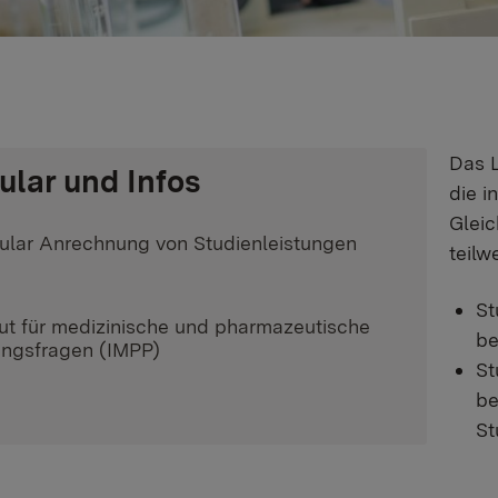
Das 
ular und Infos
die 
Gleic
ular Anrechnung von Studienleistungen
teilw
)
St
ner Link:
tut für medizinische und pharmazeutische
be
ungsfragen (IMPP)
St
be
St