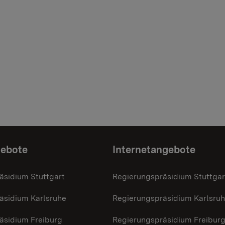
gebote
Internetangebote
äsidium Stuttgart
Regierungspräsidium Stuttgar
äsidium Karlsruhe
Regierungspräsidium Karlsru
äsidium Freiburg
Regierungspräsidium Freibur