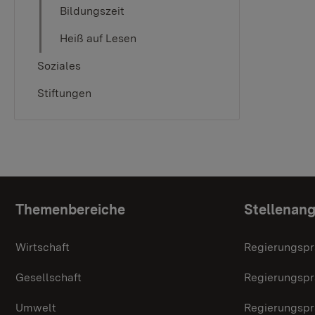
Bildungszeit
Heiß auf Lesen
Soziales
Stiftungen
Topic overview
Themenbereiche
Stellenan
Wirtschaft
Regierungspr
Gesellschaft
Regierungspr
Umwelt
Regierungspr