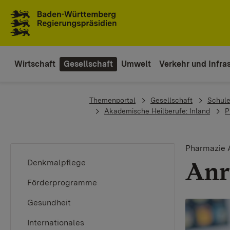
To the main navigation
Wirtschaft
Gesellschaft
Umwelt
Verkehr und Infras
You are here:
Themenportal
Gesellschaft
Schule
Akademische Heilberufe: Inland
P
Pharmazie 
Anr
Denkmalpflege
Förderprogramme
Gesundheit
Internationales