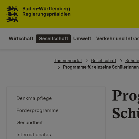
To the main navigation
Wirtschaft
Gesellschaft
Umwelt
Verkehr und Infras
You are here:
Themenportal
Gesellschaft
Schule
Programme für einzelne Schülerinnen
Pro
Denkmalpflege
Sch
Förderprogramme
Gesundheit
Internationales