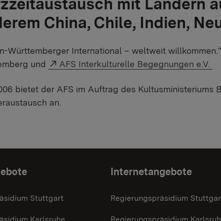
zzeitaustausch mit Ländern au
erem China, Chile, Indien, Neu
-Württemberger International – weltweit willkommen.“
Externer Link:
emberg und
AFS Interkulturelle Begegnungen e.V.
2006 bietet der AFS im Auftrag des Kultusministeriu
eraustausch an.
gebote
Internetangebote
äsidium Stuttgart
Regierungspräsidium Stuttgar
äsidium Karlsruhe
Regierungspräsidium Karlsru