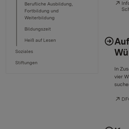
Ext
In
Berufliche Ausbildung,
Sc
Fortbildung und
Weiterbildung
Bildungszeit
Auf
Heiß auf Lesen
Wü
Soziales
Stiftungen
In Zu
vier 
suche
Ext
DF