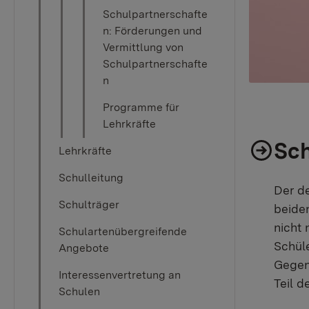
Schulpartnerschafte
n: Förderungen und
Vermittlung von
Schulpartnerschafte
n
Programme für
Lehrkräfte
Sch
Lehrkräfte
Schulleitung
Der d
Schulträger
beide
nicht
Schulartenübergreifende
Schül
Angebote
Gegen
Interessenvertretung an
Teil d
Schulen