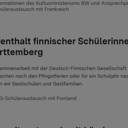
erner Link:
formationen des Kultusministeriums BW und Ansprechp
hüleraustausch mit Frankreich
enthalt finnischer Schülerinn
rttemberg
sammenarbeit mit der Deutsch-Finnischen Gesellschaft 
Wochen nach den Pfingstferien oder für ein Schuljahr 
n wir Gastschulen und Gastfamilien.
erner Link:
G-Schüleraustausch mit Finnland