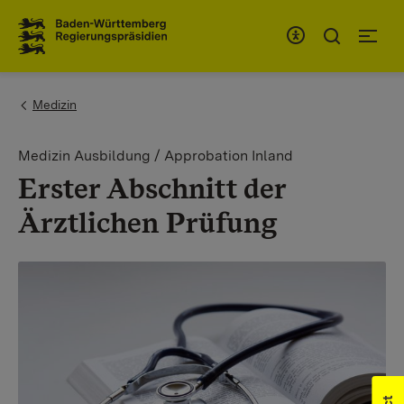
To the main navigation
You are here:
Medizin
Medizin Ausbildung / Approbation Inland
Erster Abschnitt der
Ärztlichen Prüfung