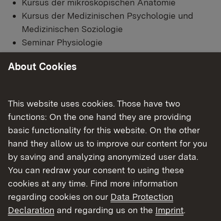
Kursus der mikroskopischen Anatomie
Kursus der Medizinischen Psychologie und
Medizinischen Soziologie
Seminar Physiologie
Seminar Biochemie/Molekularbiologie
About Cookies
Seminar Anatomie
Seminar der Medizinischen Psychologie und
Medizinischen Soziologie
This website uses cookies. Those have two
Praktikum zur Einführung in die Klinische
functions: On the one hand they are providing
Medizin (mit Patientenvorstellung)
basic functionality for this website. On the other
Praktikum der Berufsfelderkundung
hand they allow us to improve our content for you
Praktikum der medizinischen Terminologie
by saving and analyzing anonymized user data.
Seminar mit klinischem Bezug nach § 2 Abs. 2
You can redraw your consent to using these
ÄAppO (nur Universität Ulm)
cookies at any time. Find more information
Integriertes Seminar nach § 2 Abs. 2 ÄAppO
regarding cookies on our
Data Protection
(nur Universität Ulm)
Declaration
and regarding us on the
Imprint
.
ein benotetes Wahlfach (§ 2 Abs. 8 ÄAppO)