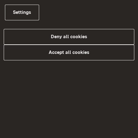
ggf. 154 Seminarstunden (§ 2 Abs. 2 Satz 5
Settings
ÄAppO) entsprechend der jeweiligen
Studienordnung) und ein benotetes Wahlfach (§ 2
Abs. 8 ÄAppO).
Deny all cookies
Weiter ist die Teilnahme an einer
Ausbildung in
Accept all cookies
Erster Hilfe
(§ 5 ÄAppO) und über die Ableistung
des dreimonatigen
Krankenpflegedienstes
(§ 6
ÄAppO) nachzuweisen.
Vorgehensweise
Anmeldung zur Prüfung / Prüfungstermine
Prüfungsstoff