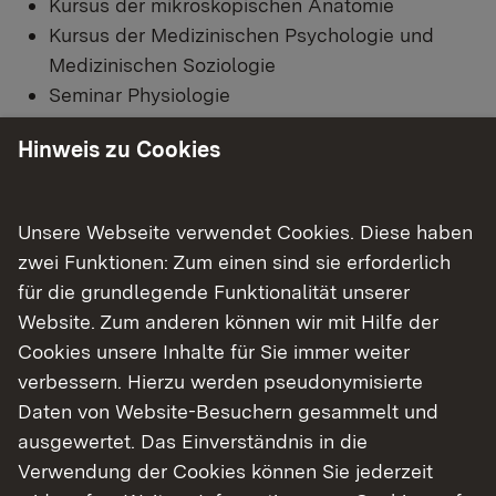
Kursus der mikroskopischen Anatomie
Kursus der Medizinischen Psychologie und
Medizinischen Soziologie
Seminar Physiologie
Seminar Biochemie/Molekularbiologie
Hinweis zu Cookies
Seminar Anatomie
Seminar der Medizinischen Psychologie und
Medizinischen Soziologie
Unsere Webseite verwendet Cookies. Diese haben
Praktikum zur Einführung in die Klinische
zwei Funktionen: Zum einen sind sie erforderlich
Medizin (mit Patientenvorstellung)
für die grundlegende Funktionalität unserer
Praktikum der Berufsfelderkundung
Website. Zum anderen können wir mit Hilfe der
Praktikum der medizinischen Terminologie
Cookies unsere Inhalte für Sie immer weiter
Seminar mit klinischem Bezug nach § 2 Abs. 2
verbessern. Hierzu werden pseudonymisierte
ÄAppO (nur Universität Ulm)
Daten von Website-Besuchern gesammelt und
Integriertes Seminar nach § 2 Abs. 2 ÄAppO
ausgewertet. Das Einverständnis in die
(nur Universität Ulm)
Verwendung der Cookies können Sie jederzeit
ein benotetes Wahlfach (§ 2 Abs. 8 ÄAppO)