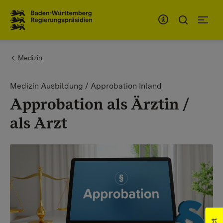
To the main navigation
You are here:
Medizin
Medizin Ausbildung / Approbation Inland
Approbation als Ärztin /
als Arzt