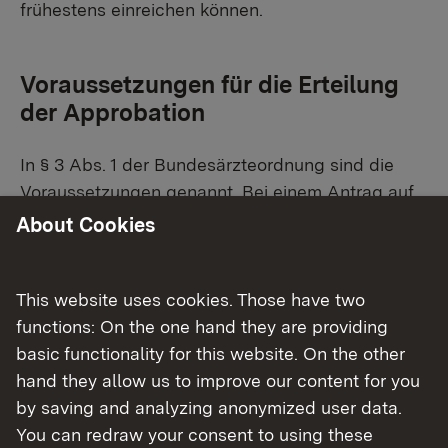
frühestens einreichen können.
Voraussetzungen für die Erteilung
der Approbation
In § 3 Abs. 1 der Bundesärzteordnung sind die
Voraussetzungen genannt. Bei einem Antrag auf
Erteilung der Approbation müssen Antragsteller
About Cookies
die deutsche ärztliche Ausbildung
abgeschlossen haben und
This website uses cookies. Those have two
sich nicht eines Verhaltens schuldig gemacht
functions: On the one hand they are providing
haben, aus dem sich die Unwürdigkeit oder
basic functionality for this website. On the other
Unzuverlässigkeit zur Ausübung des ärztlichen
hand they allow us to improve our content for you
Berufs ergibt,
by saving and analyzing anonymized user data.
nicht in gesundheitlicher Hinsicht zur
You can redraw your consent to using these