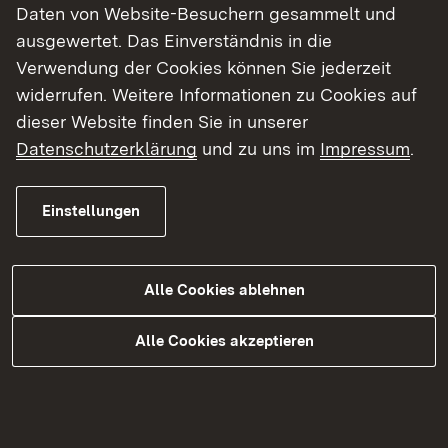
Ausübung des ärztlichen Berufs ungeeignet
Daten von Website-Besuchern gesammelt und
sein.
ausgewertet. Das Einverständnis in die
Verwendung der Cookies können Sie jederzeit
widerrufen. Weitere Informationen zu Cookies auf
Hinweise für die verfahrensmäßige
dieser Website finden Sie in unserer
Abwicklung
Datenschutzerklärung
und zu uns im
Impressum
.
Bitte verwenden Sie den Antrag auf Erteilung
Einstellungen
der Approbation als Ärztin / als Arzt nach
bestandener Abschlussprüfung.
Reichen Sie den Antrag auf Approbation als
Alle Cookies ablehnen
Ärztin / als Arzt bitte vier Wochen vor dem
Termin der mündlichen Prüfung bei uns ein. Die
Alle Cookies akzeptieren
ärztliche Bescheinigung, die persönliche
Erklärung und das Führungszeugnis dürfen -
bezogen auf den Zeitpunkt der Vorlage bei uns
- nicht älter als 1 Monat sein.