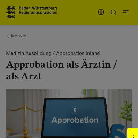
Zum Inhaltsbereich
Zur Hauptnavigation
You are here:
Medizin
Medizin Ausbildung / Approbation Inland
Approbation als Ärztin /
als Arzt