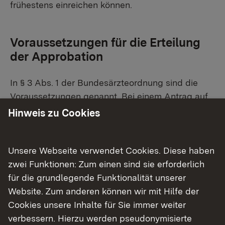
frühestens einreichen können.
Voraussetzungen für die Erteilung
der Approbation
In § 3 Abs. 1 der Bundesärzteordnung sind die
Voraussetzungen genannt. Bei einem Antrag auf
Erteilung der Approbation müssen Antragsteller
Hinweis zu Cookies
die deutsche ärztliche Ausbildung
abgeschlossen haben und
Unsere Webseite verwendet Cookies. Diese haben
sich nicht eines Verhaltens schuldig gemacht
zwei Funktionen: Zum einen sind sie erforderlich
haben, aus dem sich die Unwürdigkeit oder
für die grundlegende Funktionalität unserer
Unzuverlässigkeit zur Ausübung des ärztlichen
Website. Zum anderen können wir mit Hilfe der
Berufs ergibt,
Cookies unsere Inhalte für Sie immer weiter
nicht in gesundheitlicher Hinsicht zur
verbessern. Hierzu werden pseudonymisierte