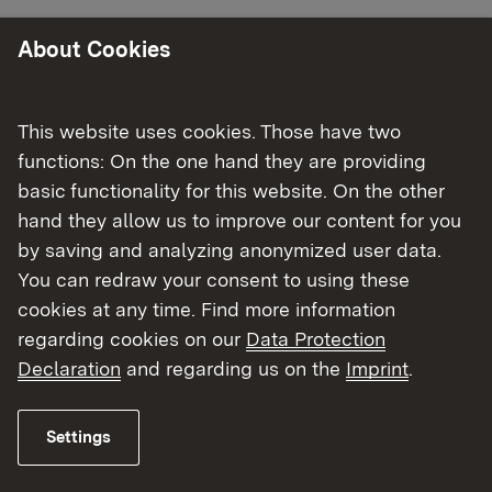
Erforderliche Nachweise
About Cookies
Universität Freiburg im Breisgau
This website uses cookies. Those have two
Universität Tübingen
functions: On the one hand they are providing
basic functionality for this website. On the other
Universität Heidelberg
hand they allow us to improve our content for you
by saving and analyzing anonymized user data.
You can redraw your consent to using these
Daneben ist die
Ableistung der Famulatur
cookies at any time. Find more information
nachzuweisen.
regarding cookies on our
Data Protection
Declaration
and regarding us on the
Imprint
.
Der Antrag (Online) auf Zulassung zur Prüfung
muss gemäß § 6 Abs. 2 AAppO dem
Landesprüfungsamt
bis zum 10. Januar oder bis
Settings
zum 10. Juni
zugegangen sein. Nach § 7 Abs.1
AAppO ist die Zulassung zu versagen, wenn der