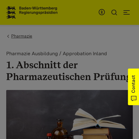
To the main navigation
You are here:
Pharmazie
Pharmazie Ausbildung / Approbation Inland
1. Abschnitt der
Pharmazeutischen Prüfung
Contact