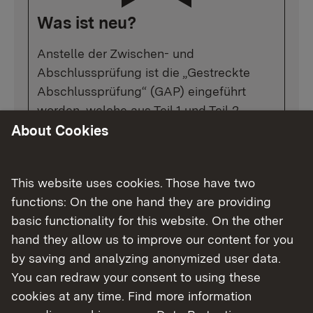
Was ist neu?
Anstelle der Zwischen- und
Abschlussprüfung ist die „Gestreckte
Abschlussprüfung“ (GAP) eingeführt
worden, welche aus Teil 1 und Teil 2
besteht. Die GAP Teil 1 findet im dritten
About Cookies
Ausbildungshalbjahr (also nach 12 bis 15
Monaten) statt und fließt mit 20 Prozent
This website uses cookies. Those have two
in die Abschlussprüfung (GAP Teil 2) ein.
functions: On the one hand they are providing
basic functionality for this website. On the other
Eine weitere wesentliche Veränderung
hand they allow us to improve our content for you
bei den vier umwelttechnischen Berufen
by saving and analyzing anonymized user data.
ist die Straffung der in allen Berufen
You can redraw your consent to using these
gleich zu vermittelnden
cookies at any time. Find more information
schwerpunktübergreifenden