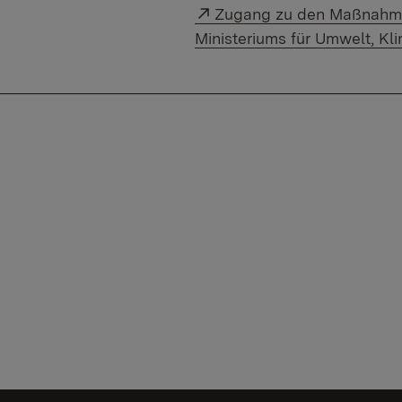
Externer Link:
Zugang zu den Maßnahme
Ministeriums für Umwelt, K