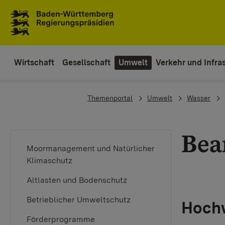
To the main navigation
Wirtschaft
Gesellschaft
Umwelt
Verkehr und Infras
You are here:
Themenportal
Umwelt
Wasser
Bea
Moormanagement und Natürlicher
Klimaschutz
Altlasten und Bodenschutz
Betrieblicher Umweltschutz
Hochw
Förderprogramme