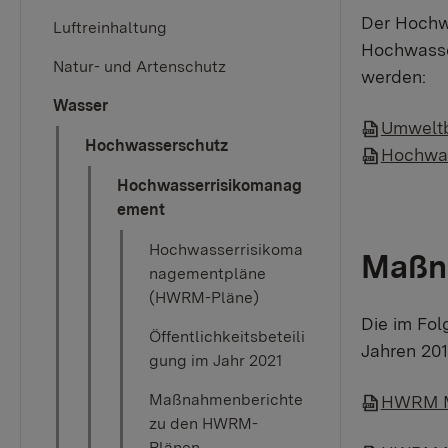
Der Hochw
Luftreinhaltung
Hochwasser
Natur- und Artenschutz
werden:
Wasser
Umweltb
Hochwasserschutz
Hochwas
Hochwasserrisikomanag
ement
Hochwasserrisikoma
Maßna
nagementpläne
(HWRM-Pläne)
Die im Fol
Öffentlichkeitsbeteili
Jahren 201
gung im Jahr 2021
Maßnahmenberichte
HWRM Ma
zu den HWRM-
Plänen