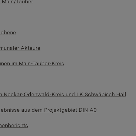
 Main/Tauber
sebene
munaler Akteure
en im Main-Tauber-Kreis
 Neckar-Odenwald-Kreis und LK Schwäbisch Hall
gebnisse aus dem Projektgebiet DIN A0
enberichts