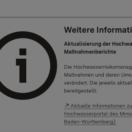
Weitere Informat
Aktualisierung der Hochw
Maßnahmenberichte
Die Hochwasserrisikomanag
Maßnahmen und deren Umset
verändert. Die jeweils aktu
bereitgestellt:
Externer Link:
Aktuelle Informationen 
Hochwasserportal des Minist
Baden-Württemberg)