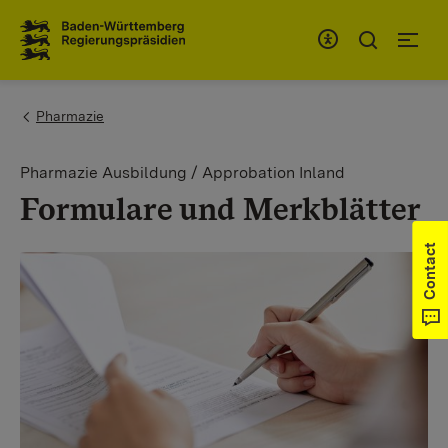
To the main navigation
You are here:
Pharmazie
Pharmazie Ausbildung / Approbation Inland
Formulare und Merkblätter
Contact