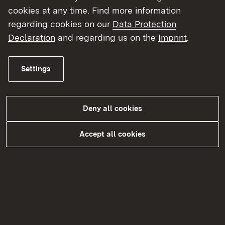
cookies at any time. Find more information
Famulatur
regarding cookies on our
Data Protection
Declaration
and regarding us on the
Imprint
.
Pharmazeutische Prüfung
Approbation als Apothekerin / als
Settings
Apotheker
Deny all cookies
Topic overview
Topic overview
Accept all cookies
Kontakt
Datenschutz