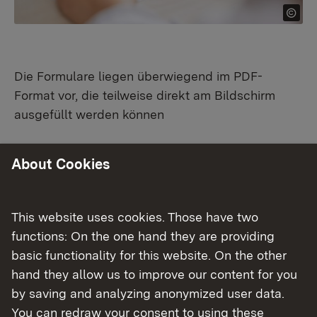
Die Formulare liegen überwiegend im PDF-
Format vor, die teilweise direkt am Bildschirm
ausgefüllt werden können
Für das Öffnen der PDF-Dokumente benötigen
About Cookies
External link:
Sie einen
PDF-Betrachter
.
Weitere Infos
This website uses cookies. Those have two
functions: On the one hand they are providing
Wichtiger Hinweis bei Rücktritt wegen
basic functionality for this website. On the other
Krankheit
hand they allow us to improve our content for you
by saving and analyzing anonymized user data.
You can redraw your consent to using these