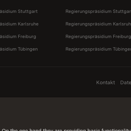
äsidium Stuttgart
Regierungspräsidium Stuttgar
äsidium Karlsruhe
Regierungspräsidium Karlsru
äsidium Freiburg
Regierungspräsidium Freibur
äsidium Tübingen
Regierungspräsidium Tübinge
Kontakt
Dat
On the one hand they are providing basic functionality 