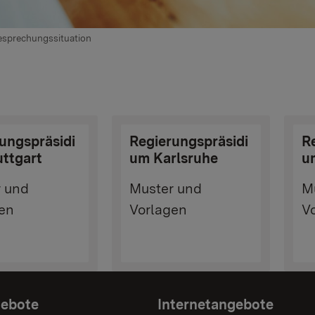
esprechungssituation
ungspräsidi
Regierungspräsidi
R
ttgart
um Karlsruhe
u
 und
Muster und
M
en
Vorlagen
V
gebote
Internetangebote