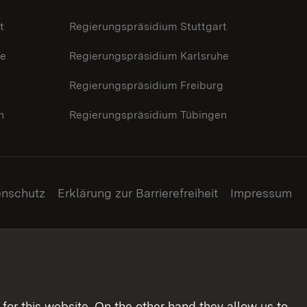
t
Regierungspräsidium Stuttgart
he
Regierungspräsidium Karlsruhe
g
Regierungspräsidium Freiburg
n
Regierungspräsidium Tübingen
enschutz
Erklärung zur Barrierefreiheit
Impressum
for this website. On the other hand they allow us to