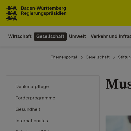
To the main navigation
Wirtschaft
Gesellschaft
Umwelt
Verkehr und Infras
You are here:
Themenportal
Gesellschaft
Stiftu
Mus
Denkmalpflege
Förderprogramme
Gesundheit
Internationales