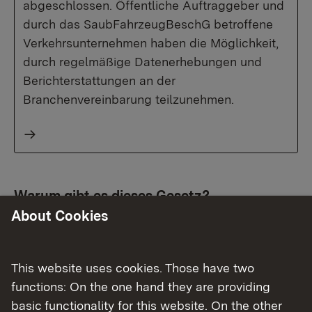
abgeschlossen. Öffentliche Auftraggeber und
durch das SaubFahrzeugBeschG betroffene
Verkehrsunternehmen haben die Möglichkeit,
durch regelmäßige Datenerhebungen und
Berichterstattungen an der
Branchenvereinbarung teilzunehmen.
Warum gibt es dieses Gesetz?
About Cookies
Der Verkehr ist einer der größten Verursacher von
CO₂ und Luftschadstoffen. Der Staat möchte mit
This website uses cookies. Those have two
gutem Beispiel vorangehen und dabei helfen,
functions: On the one hand they are providing
dass die Luft sauberer und der Klimawandel
basic functionality for this website. On the other
bekämpft wird. Öffentliche Einkäufe sind ein