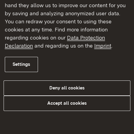
hand they allow us to improve our content for you
starkes Mittel, um den Markt zu beeinflussen und
by saving and analyzing anonymized user data.
umweltfreundliche Technologien zu fördern.
You can redraw your consent to using these
Für wen gilt das Gesetz?
cookies at any time. Find more information
regarding cookies on our
Data Protection
Behörden, Körperschaften und Unternehmen
Declaration
and regarding us on the
Imprint
.
des Bundes und der Länder
Städte, Gemeinden und Landkreise
Settings
Sektorenauftraggeber i. S. d. § 100 GWB i. V. m.
§ 2 Satz 1 Nummer 2 SaubFahrzeugBeschG
Auch bei Ausschreibungen für Buslinien oder
Deny all cookies
Müllabfuhrdienste, die von privaten Unternehmen
Accept all cookies
betrieben werden, muss beispielsweise auf
umweltfreundliche Fahrzeuge geachtet werden,
wenn die Aufträge öffentlich vergeben werden.