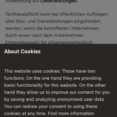
Anwendung auf
Lieferleistungen.
Tariftreuepflicht kann bei öffentlichen Aufträgen
über Bau- und Dienstleistungen eingefordert
werden, wenn die betroffenen Unternehmen
durch einen nach dem Arbeitnehmer-
Entsendegesetz für allgemeinverbindlich
erklärten Tarifvertrag gebunden sind.
About Cookies
Tariftreuepflicht kann ebenfalls verlangt werden,
wenn Unternehmen unter den Geltungsbereich
einer Rechtsverordnung nach § 4 Absatz 3
This website uses cookies. Those have two
Mindestarbeitsbedingungengesetz fallen.
functions: On the one hand they are providing
basic functionality for this website. On the other
Unternehmen, die sich um öffentliche Aufträge
hand they allow us to improve our content for you
über Verkehrsdienstleistungen bewerben, müssen
by saving and analyzing anonymized user data.
ihren Beschäftigen bei der Ausführung der
You can redraw your consent to using these
Leistung mindestens das in einem einschlägigen
cookies at any time. Find more information