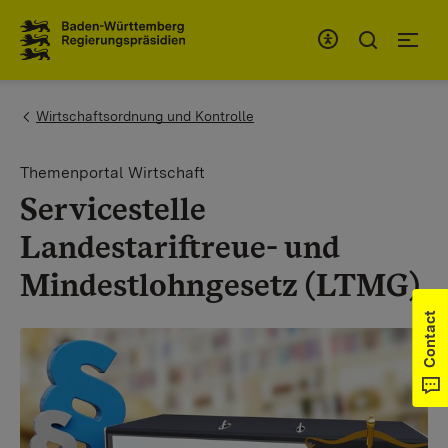
To the main navigation
You are here:
Wirtschaftsordnung und Kontrolle
Themenportal Wirtschaft
Servicestelle
Landestariftreue- und
Mindestlohngesetz (LTMG)
Contact