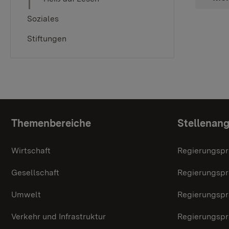
Soziales
Stiftungen
Topic overview
Themenbereiche
Stellenan
Wirtschaft
Regierungspr
Gesellschaft
Regierungspr
Umwelt
Regierungspr
Verkehr und Infrastruktur
Regierungspr