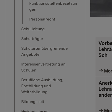
Funktionsstellenbesetzun
gen
Personalrecht
Schulleitung
Schulträger
Vorbe
Schulartenübergreifende
Lehrä
Angebote
Sch
Interessenvertretung an
Schulen
Mo
Berufliche Ausbildung,
Aner
Fortbildung und
Lehra
Weiterbildung
ander
Bildungszeit
Mo
Heiß auf Lesen