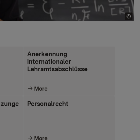
Anerkennung
internationaler
Lehramtsabschlüsse
More
tzunge
Personalrecht
More