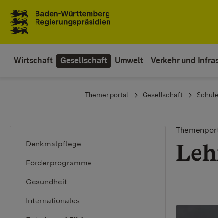
To the main navigation
Wirtschaft
Gesellschaft
Umwelt
Verkehr und Infras
You are here:
Themenportal
Gesellschaft
Schule
Themenport
Leh
Denkmalpflege
Förderprogramme
Gesundheit
Internationales