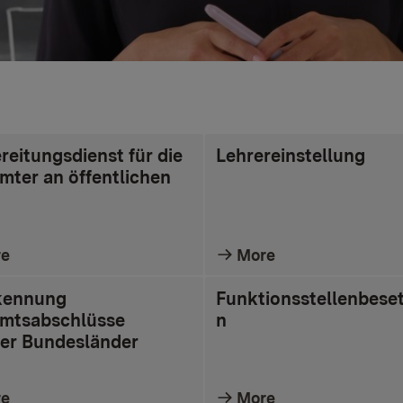
reitungsdienst für die
Lehrereinstellung
mter an öffentlichen
re
More
kennung
Funktionsstellenbese
mtsabschlüsse
n
er Bundesländer
re
More