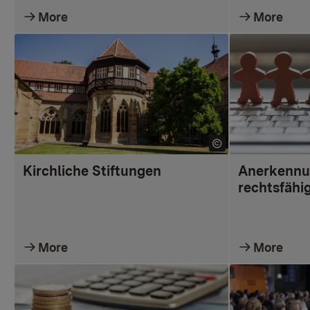
More
More
Kirchliche Stiftungen
Anerkennu
rechtsfähi
More
More