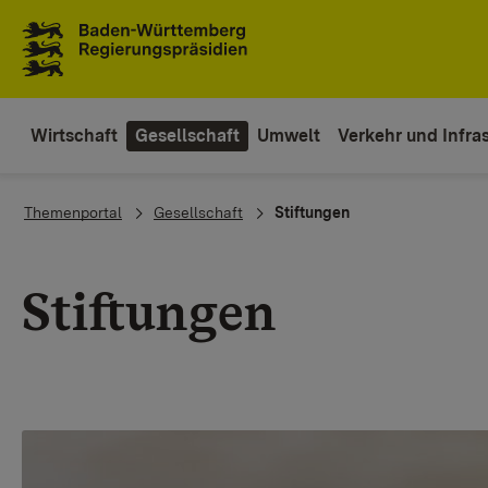
To the main navigation
Wirtschaft
Gesellschaft
Umwelt
Verkehr und Infras
You are here:
Themenportal
Gesellschaft
Stiftungen
Stiftungen