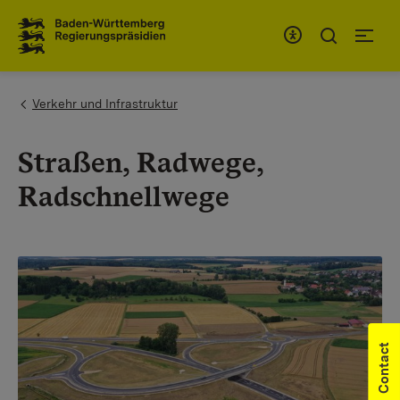
To the main navigation
You are here:
Verkehr und Infrastruktur
Straßen, Radwege,
Radschnellwege
Contact