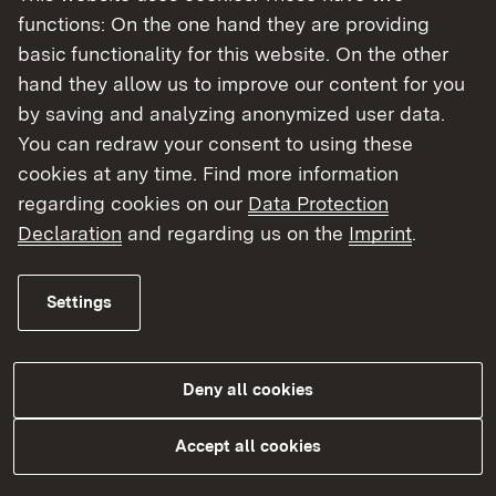
functions: On the one hand they are providing
Regierungspräsidium Stuttgart
basic functionality for this website. On the other
hand they allow us to improve our content for you
Regierungspräsidium Karlsruhe
by saving and analyzing anonymized user data.
You can redraw your consent to using these
Regierungspräsidium Freiburg
cookies at any time. Find more information
regarding cookies on our
Data Protection
Regierungspräsidium Tübingen
Declaration
and regarding us on the
Imprint
.
Settings
Planen, Bauen, Erhalten
Deny all cookies
Accept all cookies