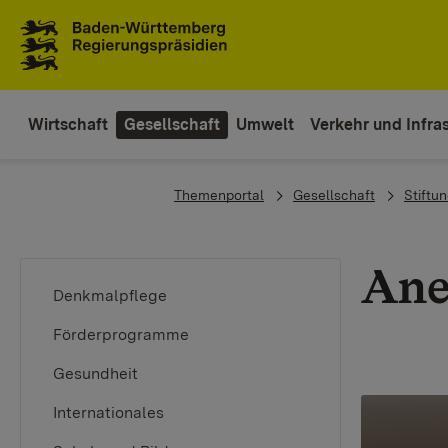
To the main navigation
Wirtschaft
Gesellschaft
Umwelt
Verkehr und Infras
You are here:
Themenportal
Gesellschaft
Stiftu
Ane
Denkmalpflege
Förderprogramme
Gesundheit
Internationales