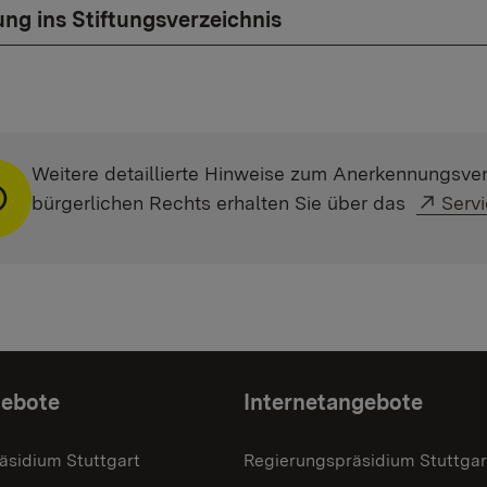
ung ins Stiftungsverzeichnis
Weitere detaillierte Hinweise zum Anerkennungsver
Exter
bürgerlichen Rechts erhalten Sie über das
Serv
gebote
Internetangebote
äsidium Stuttgart
Regierungspräsidium Stuttgar