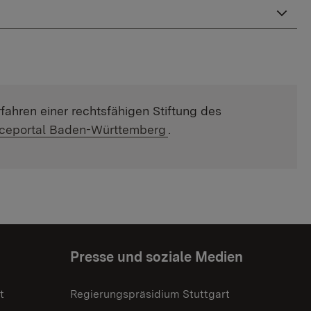
fahren einer rechtsfähigen Stiftung des
nal link:
iceportal Baden-Württemberg
.
Presse und soziale Medien
t
Regierungspräsidium Stuttgart