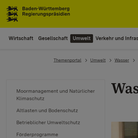
To the main navigation
Wirtschaft
Gesellschaft
Umwelt
Verkehr und Infras
You are here:
Themenportal
Umwelt
Wasser
Was
Moormanagement und Natürlicher
Klimaschutz
Altlasten und Bodenschutz
Betrieblicher Umweltschutz
Förderprogramme