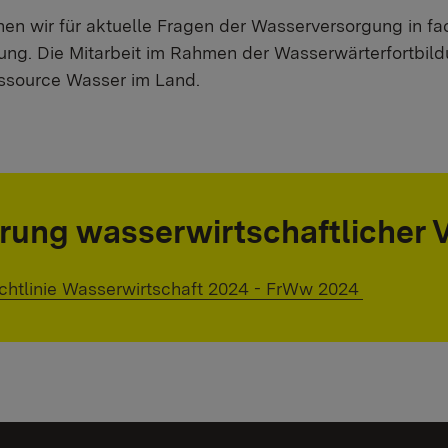
hen wir für aktuelle Fragen der Wasserversorgung in fach
gung. Die Mitarbeit im Rahmen der Wasserwärterfortbi
ssource Wasser im Land.
rung wasserwirtschaftlicher
 link:
ichtlinie Wasserwirtschaft 2024 - FrWw 2024