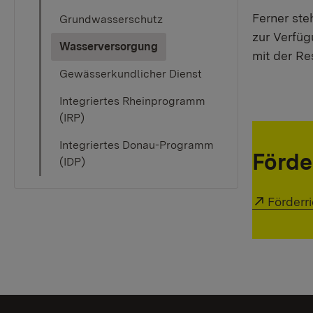
Ferner ste
Grundwasserschutz
zur Verfü
(current)
Wasserversorgung
mit der Re
Gewässerkundlicher Dienst
Integriertes Rheinprogramm
(IRP)
Integriertes Donau-Programm
Förde
(IDP)
External
Förderr