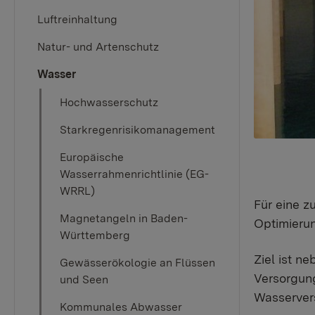
Luftreinhaltung
Natur- und Artenschutz
Wasser
Hochwasserschutz
Starkregenrisikomanagement
Europäische
Wasserrahmenrichtlinie (EG-
WRRL)
Für eine z
Magnetangeln in Baden-
Optimierun
Württemberg
Ziel ist n
Gewässerökologie an Flüssen
Versorgung
und Seen
Wasservers
Kommunales Abwasser