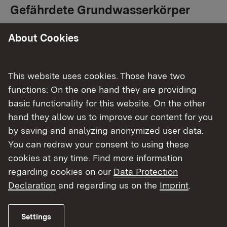
Gefährdete Grundwasserkörper
Im Rahmen der Bestandsaufnahme 2013 wurden
About Cookies
die maßgeblichen Nutzungen und Belastungen
im Grundwasser analysiert. In Abhängigkeit der
This website uses cookies. Those have two
Belastungssituation sind 23 gefährdete
functions: On the one hand they are providing
Grundwasserkörper (gGWK) ausgewiesen
basic functionality for this website. On the other
worden, davon sind zwölf in schlechtem Zustand.
hand they allow us to improve our content for you
Der mengenmäßige Zustand des Grundwassers in
by saving and analyzing anonymized user data.
Baden-Württemberg ist zufriedenstellend. In
You can redraw your consent to using these
Baden-Württemberg ist liegt die natürliche
cookies at any time. Find more information
Neubildung aus dem Niederschlag deutlich über
regarding cookies on our
Data Protection
der Entnahme von Grundwasser. Die
Declaration
and regarding us on the
Imprint
.
Grundwasservorkommen sind allerdings nicht
gleichmäßig über das Land verteilt, so dass zur
Settings
Sicherstellung der Trinkwasserversorgung v. a. in