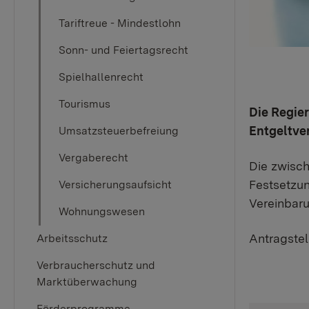
Tariftreue - Mindestlohn
Sonn- und Feiertagsrecht
Spielhallenrecht
Tourismus
Die Regie
Entgeltve
Umsatzsteuerbefreiung
Vergaberecht
Die zwisc
Festsetzun
Versicherungsaufsicht
Vereinbaru
Wohnungswesen
Antragstel
Arbeitsschutz
Verbraucherschutz und
Marktüberwachung
Förderprogramme