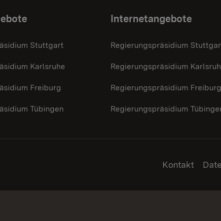
gebote
Internetangebote
äsidium Stuttgart
Regierungspräsidium Stuttgar
äsidium Karlsruhe
Regierungspräsidium Karlsru
äsidium Freiburg
Regierungspräsidium Freibur
äsidium Tübingen
Regierungspräsidium Tübinge
Kontakt
Dat