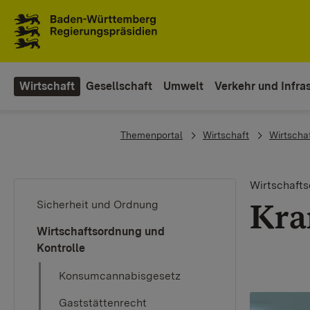
To the main navigation
Wirtschaft
Gesellschaft
Umwelt
Verkehr und Infras
You are here:
Themenportal
Wirtschaft
Wirtscha
Wirtschafts
​Kr
Sicherheit und Ordnung
Wirtschaftsordnung und
Kontrolle
Konsumcannabisgesetz
Gaststättenrecht