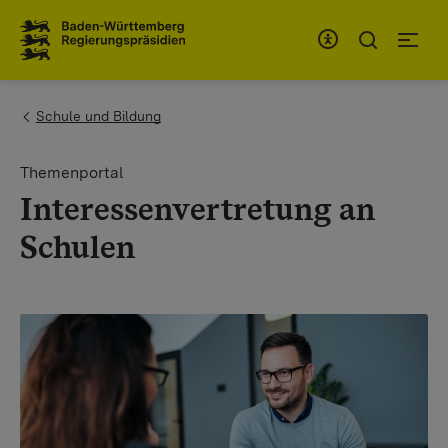
To the main navigation
You are here:
Schule und Bildung
Themenportal
Interessenvertretung an
Schulen