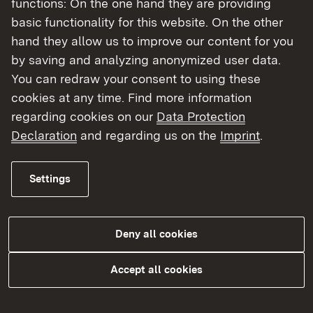
functions: On the one hand they are providing
Bezirksvertrauenspersonen
basic functionality for this website. On the other
hand they allow us to improve our content for you
More
by saving and analyzing anonymized user data.
You can redraw your consent to using these
Örtlicher Personalrat (ÖPR)
cookies at any time. Find more information
regarding cookies on our
Data Protection
Dienststelle und Personalvertretung arbeiten
Declaration
and regarding us on the
Imprint
.
(...) vertrauensvoll (...) zum Wohle der
Beschäftigten und der der Dienststelle
Settings
obliegenden Aufgaben zusammen" (§ 2, Abs. 1
LPVG).
Deny all cookies
In diesem Rahmen nimmt der ÖPR vielfältige
Aufgaben wahr, zum Beispiel
Accept all cookies
Mitwirkung an der Personalplanung der