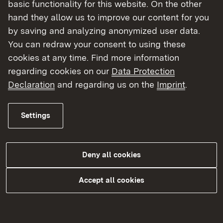
basic functionality for this website. On the other
Als Widerspruchsbehörden entscheiden die
hand they allow us to improve our content for you
Regierungspräsidien über Widersprüche, die
by saving and analyzing anonymized user data.
gegen Entscheidungen der Stadt- und Landkreise
You can redraw your consent to using these
erhoben werden. Außerdem agieren die
cookies at any time. Find more information
Regierungspräsidiem als „Bindeglied“ zwischen
regarding cookies on our
Data Protection
dem Sozialministerium, als oberster
Declaration
and regarding us on the
Imprint
.
Heimaufsichtsbehörde des Landes Baden-
Württemberg, und den Heimaufsichtsbehörden
vor Ort.
Settings
Deny all cookies
Stärkung von unterstützenden
Wohnformen
Accept all cookies
Zweck des Heimrechts...
Regelüberprüfungen