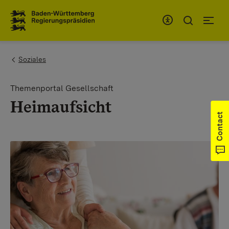
To the main navigation
You are here:
Soziales
Themenportal Gesellschaft
Heimaufsicht
Contact