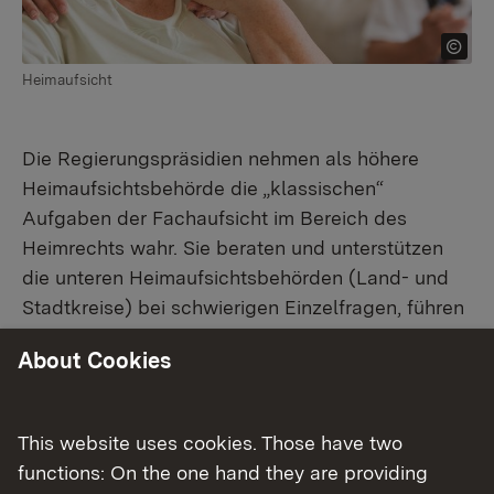
Heimaufsicht
Die Regierungspräsidien nehmen als höhere
Heimaufsichtsbehörde die „klassischen“
Aufgaben der Fachaufsicht im Bereich des
Heimrechts wahr. Sie beraten und unterstützen
die unteren Heimaufsichtsbehörden (Land- und
Stadtkreise) bei schwierigen Einzelfragen, führen
mit den Behörden in den Regierungsbezirken
About Cookies
regelmäßig Dienstbesprechungen, um
Grundsatzfragen und Probleme zu erörtern,
haben aber auch Weisungsbefugnis gegenüber
This website uses cookies. Those have two
den Behörden.
functions: On the one hand they are providing