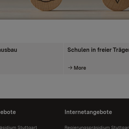
ausbau
Schulen in freier Träge
More
gebote
Internetangebote
äsidium Stuttgart
Regierungspräsidium Stuttgar