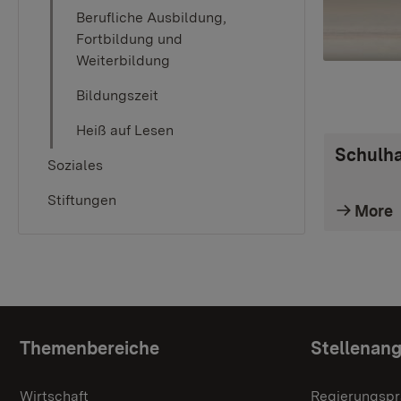
Berufliche Ausbildung,
Fortbildung und
Weiterbildung
Bildungszeit
Heiß auf Lesen
Schulh
Soziales
Stiftungen
More
Topic overview
Themenbereiche
Stellenan
Wirtschaft
Regierungspr