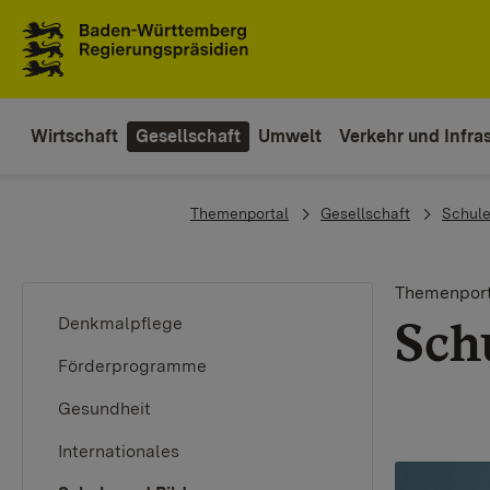
To the main navigation
Wirtschaft
Gesellschaft
Umwelt
Verkehr und Infras
You are here:
Themenportal
Gesellschaft
Schule
Themenport
Sch
Denkmalpflege
Förderprogramme
Gesundheit
Internationales