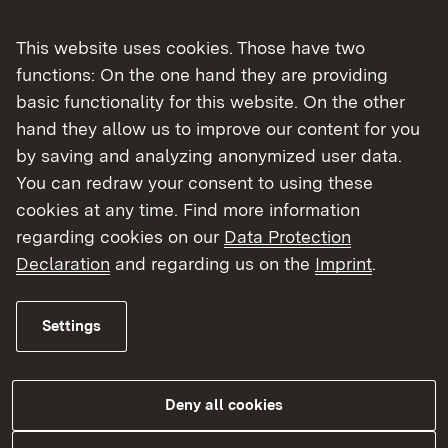
This website uses cookies. Those have two
Gründungs- und Wachstumsprogramm
functions: On the one hand they are providing
Energieeffizienzfinanzierung
basic functionality for this website. On the other
Liquiditätshilfeprogramme
hand they allow us to improve our content for you
Wachstumsfinanzierung
by saving and analyzing anonymized user data.
Investitionsfinanzierung
You can redraw your consent to using these
Entwicklungsprogramm Ländlicher Raum
cookies at any time. Find more information
(federführend Referat 32)
regarding cookies on our
Data Protection
Förderung moderner Technologien
Declaration
and regarding us on the
Imprint
.
Regionalförderung
Bürgschaftsprogramm
Settings
Deny all cookies