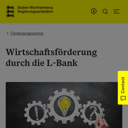
To the main navigation
You are here:
Förderprogramme
Wirtschaftsförderung
durch die L-Bank
Contact