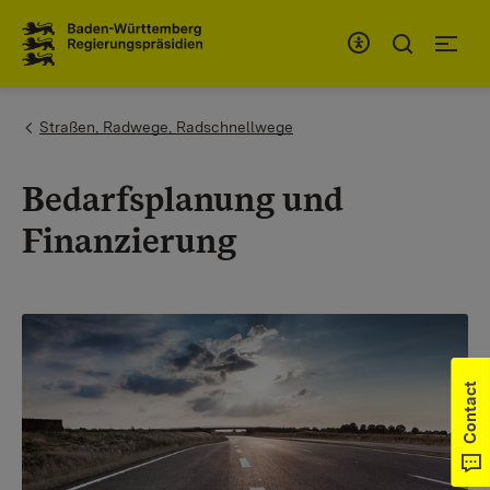
To the main navigation
You are here:
Straßen, Radwege, Radschnellwege
Bedarfsplanung und
Finanzierung
Contact