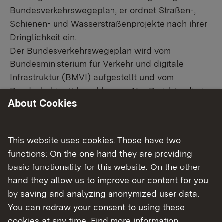
Bundesverkehrswegeplan, er ordnet Straßen-,
Schienen- und Wasserstraßenprojekte nach ihrer
Dringlichkeit ein.
Der Bundesverkehrswegeplan wird vom
Bundesministerium für Verkehr und digitale
Infrastruktur (BMVI) aufgestellt und vom
Bundeskabinett beschlossen. Nur Projekte, die im
About Cookies
dann geltenden Bedarfsplan des Bundes in den
„Vordringlichen Bedarf“ eingestuft werden,
erhalten Planungsrecht. Aktuell gilt der
This website uses cookies. Those have two
Bedarfsplan 2016. Hier finden Sie weitere
functions: On the one hand they are providing
External link:
Informationen zum
Bundesverkehrswegeplan
.
basic functionality for this website. On the other
hand they allow us to improve our content for you
Generalverkehrsplan
by saving and analyzing anonymized user data.
You can redraw your consent to using these
Im Generalverkehrsplan Baden-Württemberg legt
cookies at any time. Find more information