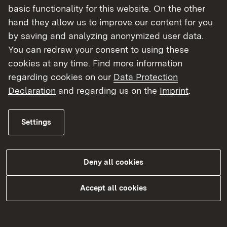
basic functionality for this website. On the other
und vereidigten
hand they allow us to improve our content for you
Sachverständigen auf
dem Gebiet der Land-
by saving and analyzing anonymized user data.
und Forstwirtschaft
You can redraw your consent to using these
einschließlich des
cookies at any time. Find more information
Garten- und Weinbaus
regarding cookies on our
Data Protection
(LandwSachverstVO)
Declaration
and regarding us on the
Imprint
.
Regierungspräsidium
pdf
206 KB
Stuttgart: Liste der
Settings
öffentlich bestellten
und vereidigten
Sachverständigen auf
Deny all cookies
dem Gebiet der Land-
und Forstwirtschaft
Accept all cookies
einschließlich des
Garten- und Weinbaus
(LandwSachverstVO)