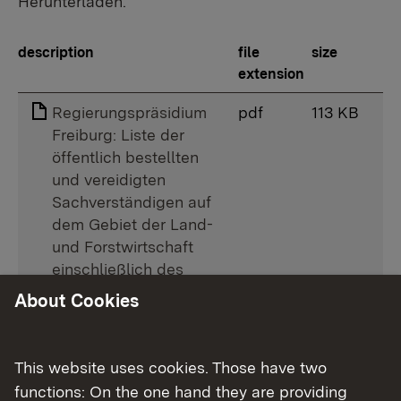
Herunterladen.
description
file
size
extension
Regierungspräsidium
pdf
113 KB
Freiburg: Liste der
öffentlich bestellten
und vereidigten
Sachverständigen auf
dem Gebiet der Land-
und Forstwirtschaft
einschließlich des
Garten- und Weinbaus
About Cookies
(LandwSachverstVO)
Regierungspräsidium
pdf
70 KB
This website uses cookies. Those have two
Karlsruhe: Liste der
functions: On the one hand they are providing
öffentlich bestellten