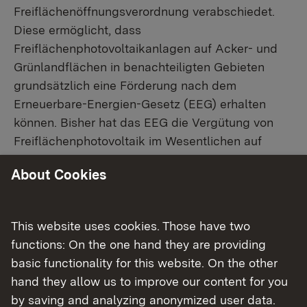
Freiflächenöffnungsverordnung verabschiedet.
Diese ermöglicht, dass
Freiflächenphotovoltaikanlagen auf Acker- und
Grünlandflächen in benachteiligten Gebieten
grundsätzlich eine Förderung nach dem
Erneuerbare-Energien-Gesetz (EEG) erhalten
können. Bisher hat das EEG die Vergütung von
Freiflächenphotovoltaik im Wesentlichen auf
Konversionsflächen und Seitenrandstreifen
About Cookies
entlang von Autobahnen und Schienenwegen
vorgesehen. Mit der
Freiflächenöffnungsverordnung macht das Land
This website uses cookies. Those have two
von der Länderöffnungsklausel der EEG-Novelle
functions: On the one hand they are providing
2017 Gebrauch.
basic functionality for this website. On the other
hand they allow us to improve our content for you
Auf Grundlage des EEG werden Förderungen von
by saving and analyzing anonymized user data.
Photovoltaikanlagen mit einer Leistung von mehr