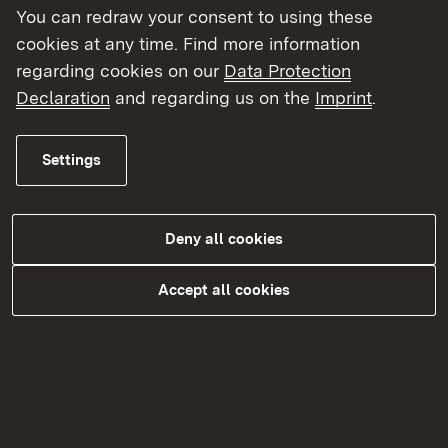
You can redraw your consent to using these
als 750 kW in Form eines Bieterwettbewerbs
cookies at any time. Find more information
ausgeschrieben. Dabei erhalten die Anlagen den
regarding cookies on our
Data Protection
Zuschlag, die laut Gebot die geringsten
Declaration
and regarding us on the
Imprint
.
Fördersätze benötigen. In Baden-Württemberg ist
auf Konversionsflächen und Seitenrandstreifen im
Vergleich mit anderen Bundesländern eine
Settings
konkurrenzfähige Erschließung von Flächen kaum
möglich. Durch die
Deny all cookies
Freiflächenöffnungsverordnung soll Baden-
Württemberg im Bieterwettbewerb um
Accept all cookies
Photovoltaikanlagen wieder wettbewerbsfähig
werden.
Beim Ausbau der Freiflächenphotovoltaik müssen
insbesondere die Belange der Landwirtschaft und
des Naturschutzes berücksichtigt werden. Eine