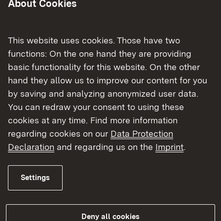
Artenschutz. Wir prüfen den
About Cookies
ordnungsgemäßen Handel, die Zucht und die
Unterbringen international geschützter Arten
This website uses cookies. Those have two
und erstellen für Händler und Züchter
functions: On the one hand they are providing
Bescheinigungen und Ausnahmen.
basic functionality for this website. On the other
Wir setzen die Programme des Landes zur
hand they allow us to improve our content for you
Erhaltung der Artenvielfalt in den einzelnen
by saving and analyzing anonymized user data.
Regierungsbezirken um. Wir sichern die
You can redraw your consent to using these
vielfältigen Lebensräume der einzelnen Arten
cookies at any time. Find more information
um ihr Überleben zu gewährleisten. Zur
regarding cookies on our
Data Protection
Unterstützung beauftragen wir Art-
Declaration
and regarding us on the
Imprint
.
Spezialisten, Landwirte oder Firmen.
Außerdem arbeiten wir mit den Gemeinden,
den Landschaftserhaltungsverbänden,
Settings
Vereinen und den Fachbehörden am
Landratsamt und der LUBW eng zusammen.
Deny all cookies