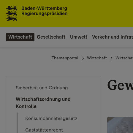
To the main navigation
Wirtschaft
Gesellschaft
Umwelt
Verkehr und Infras
You are here:
Themenportal
Wirtschaft
Wirtscha
Gew
Sicherheit und Ordnung
Wirtschaftsordnung und
Kontrolle
Konsumcannabisgesetz
Gaststättenrecht