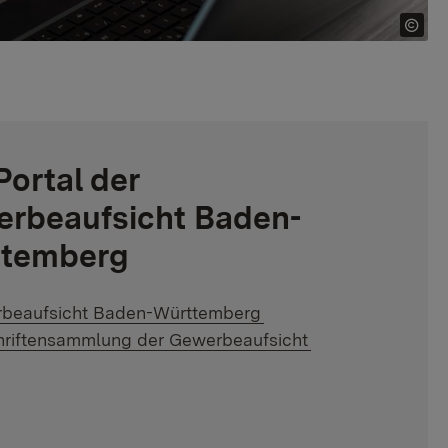
Portal der
rbeaufsicht Baden-
temberg
al link:
beaufsicht Baden-Württemberg
al link:
hriftensammlung der Gewerbeaufsicht