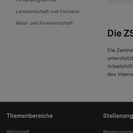
Landwirtschaft und Fischerei
Wald- und Forstwirtschaft
Die Z
Die Zentra
unterstütz
Arbeitshil
des Intern
Topic overview
Themenbereiche
Stellenan
Wirtschaft
Regierungspr