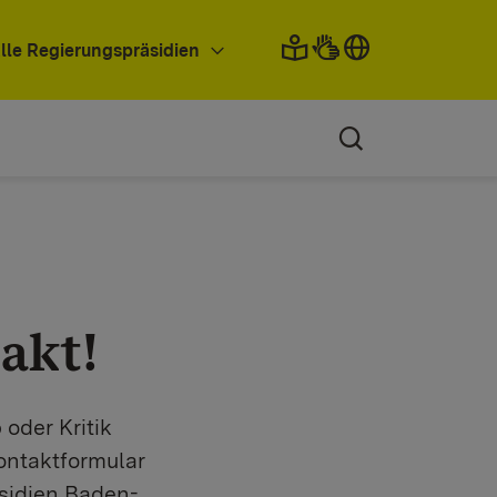
lle Regierungspräsidien
akt!
oder Kritik
ontaktformular
sidien Baden-