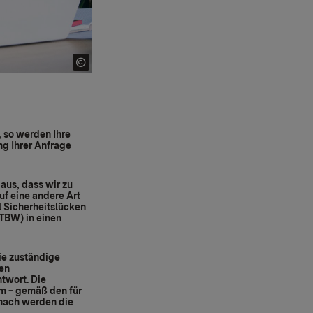
, so werden Ihre
ng Ihrer Anfrage
aus, dass wir zu
uf eine andere Art
l Sicherheitslücken
TBW) in einen
ie zuständige
gen
twort. Die
rm – gemäß den für
nach werden die