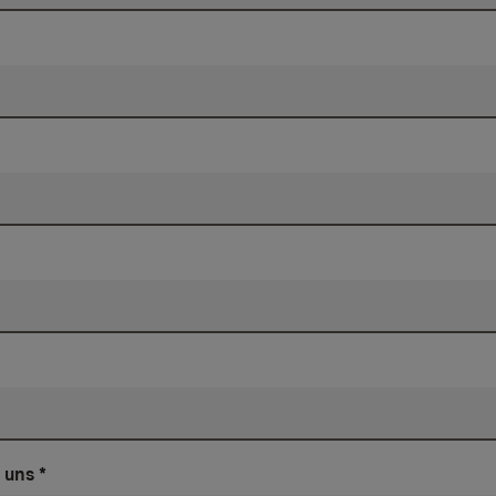
n uns
*