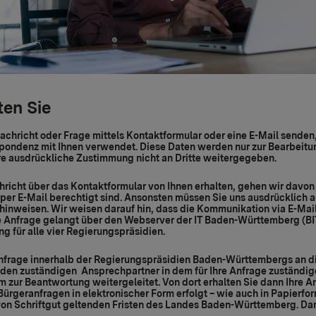
ten Sie
achricht oder Frage mittels Kontaktformular oder eine E-Mail senden
spondenz mit Ihnen verwendet. Diese Daten werden nur zur Bearbeitu
re ausdrückliche Zustimmung nicht an Dritte weitergegeben.
hricht über das Kontaktformular von Ihnen erhalten, gehen wir davon 
per E-Mail berechtigt sind. Ansonsten müssen Sie uns ausdrücklich a
inweisen. Wir weisen darauf hin, dass die Kommunikation via E-Mai
e Anfrage gelangt über den Webserver der IT Baden-Württemberg (BI
g für alle vier Regierungspräsidien.
Anfrage innerhalb der Regierungspräsidien Baden-Württembergs an d
den zuständigen Ansprechpartner in dem für Ihre Anfrage zuständi
 zur Beantwortung weitergeleitet. Von dort erhalten Sie dann Ihre An
rgeranfragen in elektronischer Form erfolgt – wie auch in Papierfo
on Schriftgut geltenden Fristen des Landes Baden-Württemberg. Da