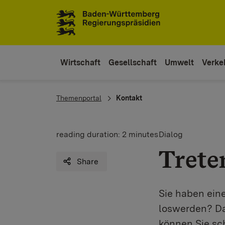
To the main navigation
Wirtschaft
Gesellschaft
Umwelt
Verkeh
You are here:
Themenportal
Kontakt
reading duration:
2 minutes
Dialog
Trete
Share
Sie haben ein
loswerden? Da
können Sie sc