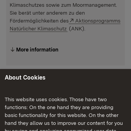
Klimaschutzes sowie zum Moormanagement.
Sie berät unter anderem zu den
External link:
Fördermöglichkeiten des
Aktionsprogramms
Natürlicher Klimaschutz
(ANK).
More information
About Cookies
Aufgaben und Unterstützungsangebote
FaMooS - landesweite Fachstelle für
This website uses cookies. Those have two
Moormanagement und Natürlichen
functions: On the one hand they are providing
Klimaschutz
basic functionality for this website. On the other
hand they allow us to improve our content for you
Welche Unterstützungsangebote bietet
by saving and analyzing anonymized user data.