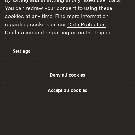
FaMooS?
You can redraw your consent to using these
cookies at any time. Find more information
An wen richten sich die Angebote von
regarding cookies on our
Data Protection
FaMooS?
Declaration
and regarding us on the
Imprint
.
Was sind die Arbeitsschwerpunkte von
FaMooS?
Settings
Wer steht hinter FaMooS?
Mit welchen Fragen kann ich mich an
Deny all cookies
FaMooS wenden?
Accept all cookies
Warum ist FaMooS als landesweit tätige
Anlaufstelle beim Regierungspräsidium
Tübingen angesiedelt?
Wie ist FaMooS finanziert?