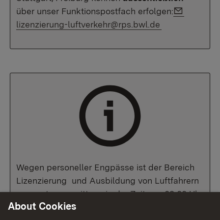
Link to e
über unser Funktionspostfach erfolgen:
lizenzierung-luftverkehr@rps.bwl.de
Wegen personeller Engpässe ist der Bereich
Lizenzierung und Ausbildung von Luftfahrern
momentan vormittags in der Zeit von 09:00 Uhr
About Cookies
bis 12:00 Uhr telefonisch zu erreichen. Aus