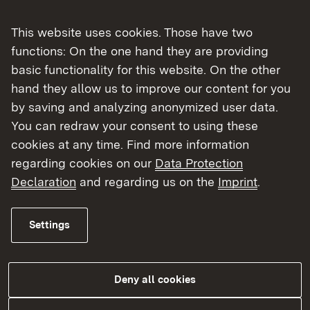
diesem Grund ist auch mit längeren
Bearbeitungszeiten zu rechnen.
This website uses cookies. Those have two
functions: On the one hand they are providing
Selbstverständlich können Sie jederzeit eine
basic functionality for this website. On the other
Email an unser Funktionspostfach:
hand they allow us to improve our content for you
Link to e-mail:
lizenzierung
lizenzierung-
by saving and analyzing anonymized user data.
luftverkehr@rps.bwl.de
senden.
You can redraw your consent to using these
cookies at any time. Find more information
regarding cookies on our
Data Protection
Declaration
and regarding us on the
Imprint
.
Settings
Deny all cookies