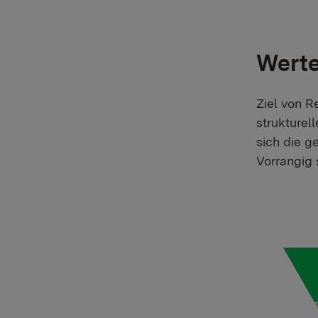
Wert
Ziel von R
strukturel
sich die g
Vorrangig