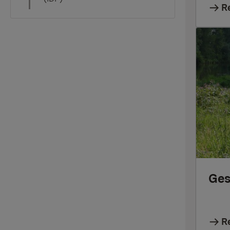
R
Ges
R