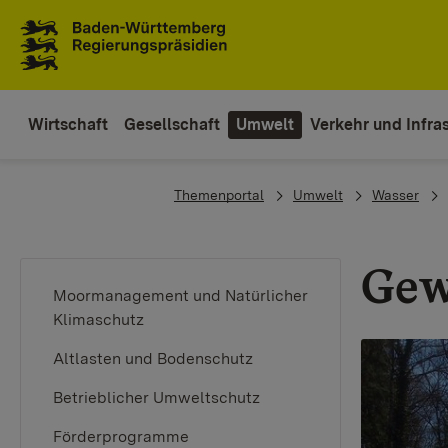
To the main navigation
Wirtschaft
Gesellschaft
Umwelt
Verkehr und Infras
You are here:
Themenportal
Umwelt
Wasser
Gew
Moormanagement und Natürlicher
Klimaschutz
Altlasten und Bodenschutz
Betrieblicher Umweltschutz
Förderprogramme