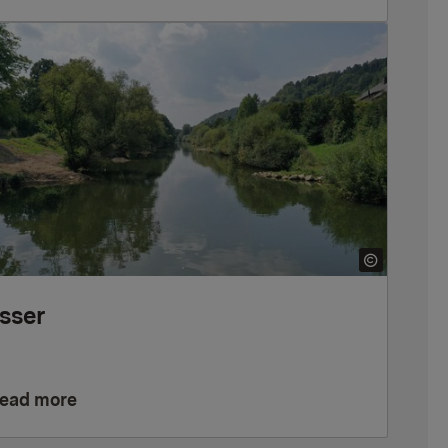
sser
ead more