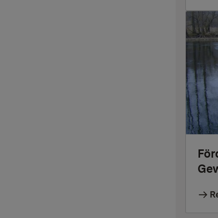
För
Gew
R