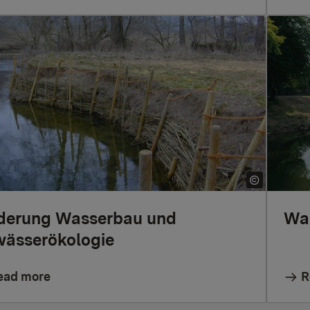
derung Wasserbau und
Wa
ässerökologie
ead more
R