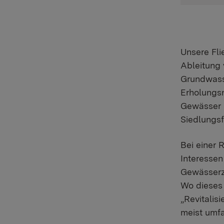
Unsere Fli
Ableitung 
Grundwasse
Erholungs
Gewässer 
Siedlungsf
Bei einer
Interessen
Gewässerzu
Wo dieses 
„Revitalis
meist umf