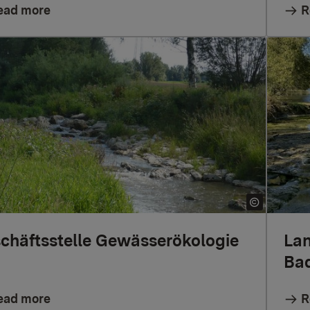
ead more
R
chäftsstelle Gewässerökologie
Lan
Ba
ead more
R