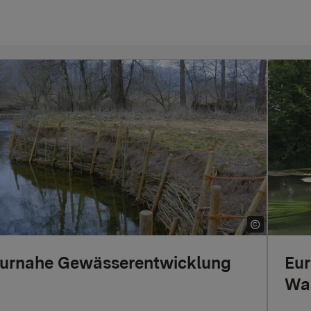
urnahe Gewässerentwicklung
Eur
Was