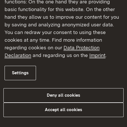
functions: On the one hand they are providing
basic functionality for this website. On the other
Aufbau der Meisterprüfung
hand they allow us to improve our content for you
by saving and analyzing anonymized user data.
Die Meisterprüfung gliedert sich in vier Teile:
You can redraw your consent to using these
cookies at any time. Find more information
Teil I: Prüfung der meisterhaften Verrichtung
regarding cookies on our
Data Protection
der gebräuchlichen Arbeiten (Fachpraktische
Declaration
and regarding us on the
Imprint
.
Prüfung)
Teil II: Prüfung der erforderlichen
fachtheoretischen Kenntnisse
Settings
(Fachtheoretische Prüfung)
Teil III: Prüfung der erforderlichen
betriebswirtschaftlichen, kaufmännischen und
Deny all cookies
rechtlichen Kenntnisse
Teil IV: Prüfung der erforderlichen berufs- und
Accept all cookies
arbeitspädagogischen Kenntnisse.