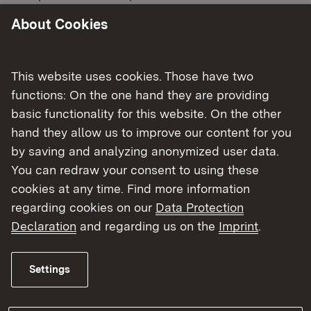
Gesetz die Landratsämter als
About Cookies
Kreispolizeibehörden zuständig.
Dem Regierungspräsidium obliegt die
This website uses cookies. Those have two
Fachaufsicht.
functions: On the one hand they are providing
basic functionality for this website. On the other
hand they allow us to improve our content for you
by saving and analyzing anonymized user data.
You can redraw your consent to using these
Wirtschaftsordnung und Kontrolle
cookies at any time. Find more information
regarding cookies on our
Data Protection
Alle Themen auf einen Blick
Declaration
and regarding us on the
Imprint
.
Gaststättenrecht
Gewerberecht
Settings
Handwerksrecht
Heimarbeit und Entgeltüberwachung