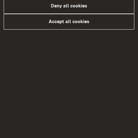
Krankenhausentgelte
Deny all cookies
Ladenöffnungsgesetz
Accept all cookies
Öffentliches Preisrecht
Öffentlich bestellte Sachverständige
Preisangabeverordnung
Prostituiertenschutz
Schornsteinfegerwesen
Servicestelle Landestariftreue- und
Mindestlohngesetz
Sonn- und Feiertagsrecht
Ladenöffnungsgesetz
Umsatzsteuerbefreiungen
Vergaberecht
Versicherungsaufsicht über kleinere
Versicherungsvereine auf
Gegenseitigkeit
Wohnungswesen / Wohngeldrecht