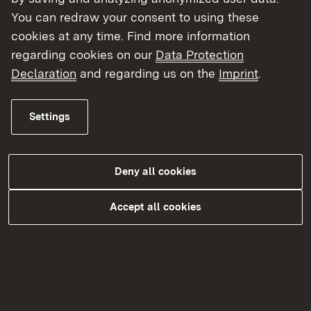
(Regierungspräsidium Stuttgart).
You can redraw your consent to using these
cookies at any time. Find more information
regarding cookies on our
Data Protection
Declaration
and regarding us on the
Imprint
.
Settings
Deny all cookies
Accept all cookies
¿Necesita más información?
Encontrará más información sobre este tema