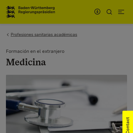
To the main navigation
You are here:
Profesiones sanitarias académicas
Formación en el extranjero
Medicina
Contact