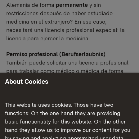
Alemania de forma
permanente
y sin
restricciones después de haber estudiado
medicina en el extranjero? En ese caso,
necesitará una licencia profesional especial: la
licencia para ejercer la medicina.
Permiso profesional (Berufserlaubnis)
También puede solicitar una licencia profesional
para trabajar como médico o médica de forma
temporal y limitada. Sin embargo, solo es válida
About Cookies
durante un periodo de 2 años
y se limita al
trabajo bajo supervisión (trabajo no
independiente y no directivo).
This website uses cookies. Those have two
functions: On the one hand they are providing
En Baden-Wurtemberg, la licencia para ejercer y
basic functionality for this website. On the other
la licencia profesional deben solicitarse en el
hand they allow us to improve our content for you
Consejo Regional de Stuttgart
by saving and analyzing anonymized user data.