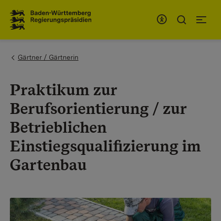
To the main navigation
You are here:
Gärtner / Gärtnerin
Praktikum zur
Berufsorientierung / zur
Betrieblichen
Einstiegsqualifizierung im
Gartenbau