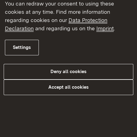
You can redraw your consent to using these
(BQFG).
cookies at any time. Find more information
Weitere Informationen erhalten Sie unter
regarding cookies on our
Data Protection
folgendem Link:
Declaration
and regarding us on the
Imprint
.
Externer Link:
Informationen und Antrag zur
Settings
Gleichwertigkeitsprüfung ausländischer
Bildungsab-schlüsse (BQFG) :
Landwirtschaftskammer Niedersachsen
Deny all cookies
Accept all cookies
Topic overview
Topic overview