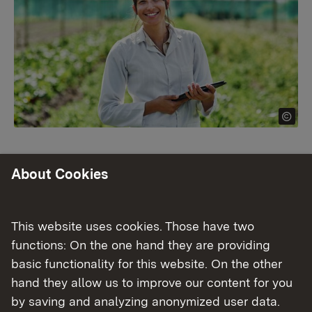
Die
Landwirtschaftskammer Niedersachsen
About Cookies
(LWK Niedersachsen)
ist
ab 01.01.2025
bundesweit
die zuständige zentrale Stelle zur
This website uses cookies. Those have two
Anerkennung der Gleichwertigkeit ausländischer
functions: On the one hand they are providing
landwirtschaftlicher-, forstwirtschaftlicher,
basic functionality for this website. On the other
gartenbaulicher und hauswirtschaftlicher Berufe
hand they allow us to improve our content for you
nach § 8 des Gesetzes über die Feststellung der
by saving and analyzing anonymized user data.
Gleichwertigkeit von Berufsqualifikationen