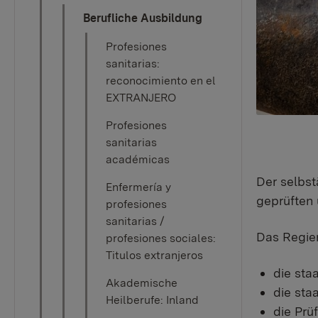
Berufliche Ausbildung
Profesiones
sanitarias:
reconocimiento en el
EXTRANJERO
Profesiones
sanitarias
académicas
Der selbst
Enfermería y
geprüften
profesiones
sanitarias /
Das Regier
profesiones sociales:
Titulos extranjeros
die sta
Akademische
die sta
Heilberufe: Inland
die Prü