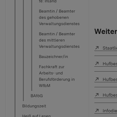
fe: Inland
Beamtin / Beamter
des gehobenen
Verwaltungsdienstes
Weiter
Beamtin / Beamter
des mittleren
Verwaltungsdienstes
Externe
Staatl
Bauzeichner/in
Externe
Hufbe
Fachkraft zur
Arbeits- und
Externe
Hufbe
Berufsförderung in
WfbM
Externe
Hufbe
BAföG
Bildungszeit
Externe
Infodi
Heiß auf Lesen