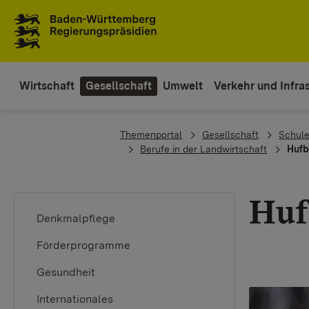
To the main navigation
Wirtschaft
Gesellschaft
Umwelt
Verkehr und Infras
You are here:
Themenportal
Gesellschaft
Schule
Berufe in der Landwirtschaft
Hufb
Huf
Denkmalpflege
Förderprogramme
Gesundheit
Internationales