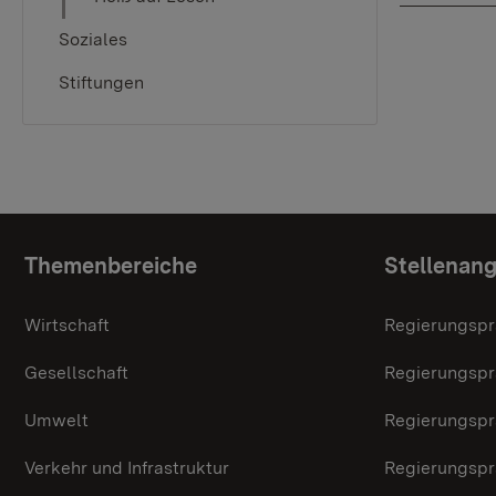
Soziales
Stiftungen
Topic overview
Themenbereiche
Stellenan
Wirtschaft
Regierungspr
Gesellschaft
Regierungspr
Umwelt
Regierungspr
Verkehr und Infrastruktur
Regierungspr