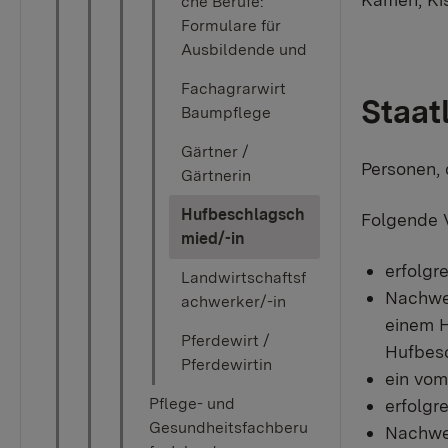
che Berufe:
Formulare für
Ausbildende und
Fachagrarwirt
​Staa
Baumpflege
Gärtner /
Personen,
Gärtnerin
Hufbeschlagsch
Folgende V
(current)
mied/-in
erfolgr
Landwirtschaftsf
Nachwei
achwerker/-in
einem H
Pferdewirt /
Hufbesc
Pferdewirtin
ein vom
Pflege- und
erfolgr
Gesundheitsfachberu
Nachwei