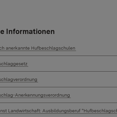
e Informationen
r Link:
ich anerkannte Hufbeschlagschulen
r Link:
schlaggesetz
r Link:
schlagverordnung
r Link:
schlag-Anerkennungsverordnung
r Link:
enst Landwirtschaft: Ausbildungsberuf "Hufbeschlagsc