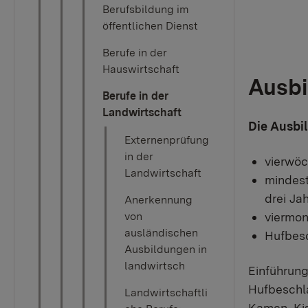
Berufsbildung im
öffentlichen Dienst
Berufe in der
Hauswirtschaft
Ausbi
Berufe in der
Landwirtschaft
​Die Ausb
Externenprüfung
in der
vierwöc
Landwirtschaft
mindest
drei Ja
Anerkennung
von
viermon
ausländischen
Hufbes
Ausbildungen in
landwirtsch
Einführung
Hufbeschla
Landwirtschaftli
Kamen, Kis