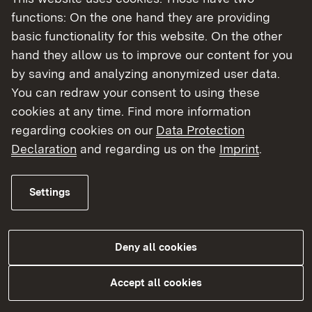
functions: On the one hand they are providing
Langjährig bedeutet hier das 1,5-fache der
basic functionality for this website. On the other
regulären Ausbildungszeit, d.h. also 4,5 Jahre.
hand they allow us to improve our content for you
by saving and analyzing anonymized user data.
Hauptberuflich im Beruf Gärtner/in ist nicht, wer
You can redraw your consent to using these
noch eine weitere Tätigkeit ausübt, z.B. als
cookies at any time. Find more information
Schüler/in, Student/in oder einer anderweitigen
regarding cookies on our
Data Protection
(Teilzeit-) Beschäftigung nachgeht. ​​
Declaration
and regarding us on the
Imprint
.
Settings
Deny all cookies
Accept all cookies
Folgende Anmeldefristen sind