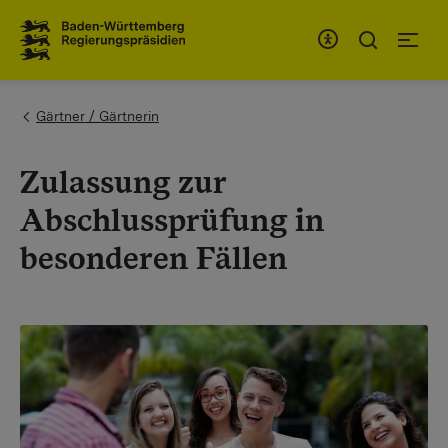
To the main navigation
You are here:
Gärtner / Gärtnerin
Zulassung zur
Abschlussprüfung in
besonderen Fällen