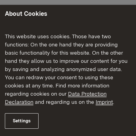
Erforderliche Nachweise
About Cookies
Universität Freiburg im Breisgau
This website uses cookies. Those have two
Universität Tübingen
functions: On the one hand they are providing
basic functionality for this website. On the other
Universität Heidelberg
hand they allow us to improve our content for you
by saving and analyzing anonymized user data.
You can redraw your consent to using these
Daneben ist die
Ableistung der Famulatur
cookies at any time. Find more information
nachzuweisen.
regarding cookies on our
Data Protection
Declaration
and regarding us on the
Imprint
.
Der Antrag (Online) auf Zulassung zur Prüfung
muss gemäß § 6 Abs. 2 AAppO dem
Landesprüfungsamt
bis zum 10. Januar oder bis
Settings
zum 10. Juni
zugegangen sein. Nach § 7 Abs.1
AAppO ist die Zulassung zu versagen, wenn der