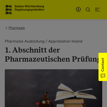
To the main navigation
You are here:
Pharmazie
Pharmazie Ausbildung / Approbation Inland
1. Abschnitt der
Pharmazeutischen Prüfung
Contact