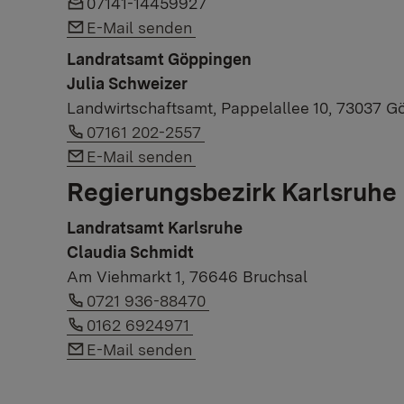
07141-14459927
Link to e-mail:
E-Mail senden
Landratsamt Göppingen
Julia Schweizer
Landwirtschaftsamt, Pappelallee 10, 73037 
Link to phone number:
07161 202-2557
Link to e-mail:
E-Mail senden
Regierungsbezirk Karlsruhe​
Landra​tsamt Karlsruhe​
Claudia Schmidt
Am Viehmarkt 1, 76646 Bruchsal
Link to phone number:
0721 936-88470
Link to phone number:
0162 6924971
Link to e-mail:
E-Mail senden