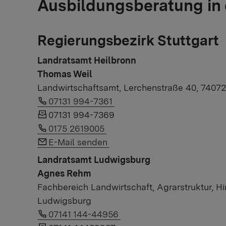
Ausbildungsberatung in
Regierungsbezirk Stuttgart
Landratsamt Heilbronn
Thomas Weil
Landwirtschaftsamt, Lerchenstraße 40, 74072
Link to phone number:
07131 994-7361
07131 994-7369
Link to phone number:
0175 2619005
Link to e-mail:
E-Mail senden
Landratsamt Ludwigsburg
Agnes Rehm
Fachbereich Landwirtschaft, Agrarstruktur, H
Ludwigsburg
Link to phone number:
07141 144-44956