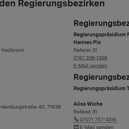
 den Regierungsbezirken
Regierungsbez
Regierungspräsidium 
Hannes Pix
 Heilbronn
Referat 31
0761 208-1356
E-Mail senden
Regierungsbez
Regierungspräsidium 
Alisa Wiche
indenburgstraße 40, 71638
Referat 31
Link to phone numbe
07071 757-3316
Link to e-mail:
E-Mail senden