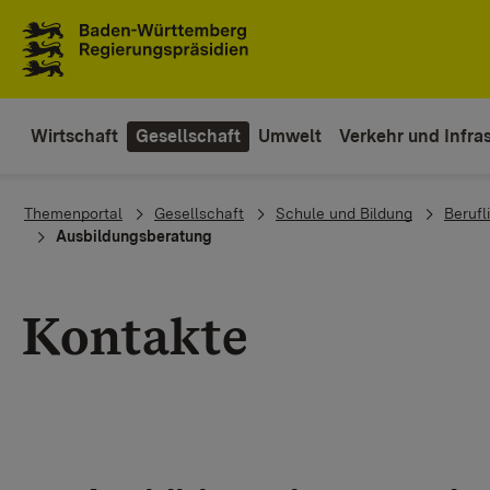
To the main navigation
Wirtschaft
Gesellschaft
Umwelt
Verkehr und Infras
You are here:
Themenportal
Gesellschaft
Schule und Bildung
Berufl
Ausbildungsberatung
Kontakte