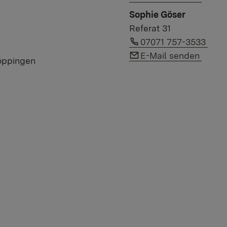
Sophie Göser
Referat 31
Link to phone numbe
07071 757-3533
Link to e-mail:
E-Mail senden
Göppingen