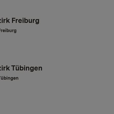
irk Freiburg
Freiburg
irk Tübingen
Tübingen
r: