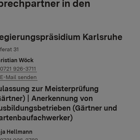
rechpartner in den
egierungspräsidium Karlsruhe
ferat 31
ristian Wöck
Link to phone number:
0721 926-3711
Link to e-mail:
E-Mail senden
ulassung zur Meisterprüfung
Gärtner) | Anerkennung von
usbildungsbetrieben (Gärtner und
artenbaufachwerker)
ja Hellmann
Link to phone number: