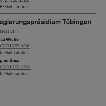
0721 926-2782
Link to e-mail:
E-Mail senden
egierungspräsidium Tübingen
ferat 31
isa Wiche
Link to phone number:
07071 757 3316
Link to e-mail:
E-Mail senden
phie Göser
Link to phone number:
07071 757-3533
Link to e-mail:
E-Mail senden