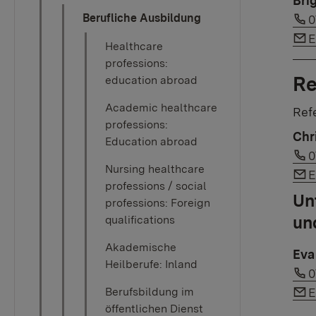
Bri
L
Berufliche Ausbildung
0
L
E
Healthcare
professions:
Re
education abroad
Academic healthcare
Refe
professions:
Chr
Education abroad
L
0
Nursing healthcare
L
E
professions / social
Un
professions: Foreign
un
qualifications
Akademische
Eva
Heilberufe: Inland
L
0
L
Berufsbildung im
E
öffentlichen Dienst