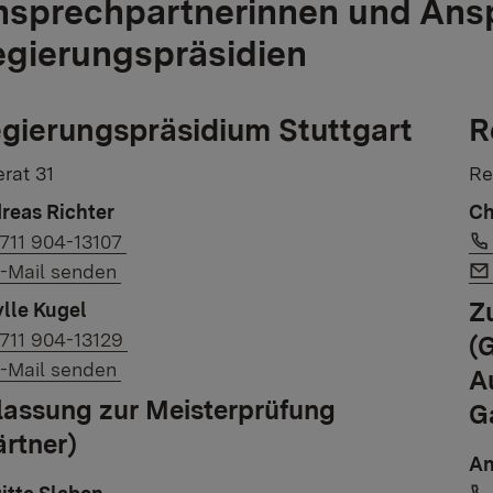
sprechpartnerinnen und Ansp
gierungspräsidien
gierungspräsidium Stuttgart
R
rat 31
Re
reas Richter
Ch
ink to phone number:
711 904-13107
ink to e-mail:
-Mail senden
Z
ylle Kugel
ink to phone number:
711 904-13129
(
ink to e-mail:
-Mail senden
A
lassung zur Meisterprüfung
G
ärtner)
An