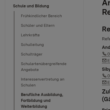
An
Schule und Bildung
Re
Frühkindlicher Bereich
Schüler und Eltern
Re
Lehrkräfte
Refe
Schulleitung
And
L
0
Schulträger
L
E
Schulartenübergreifende
Sib
Angebote
L
0
Interessenvertretung an
L
E
Schulen
Zu
Berufliche Ausbildung,
(G
Fortbildung und
Weiterbildung