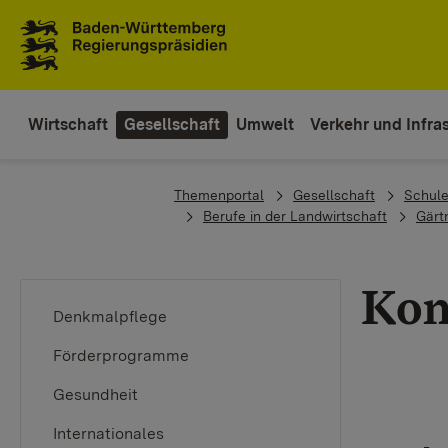
To the main navigation
Wirtschaft
Gesellschaft
Umwelt
Verkehr und Infras
You are here:
Themenportal
Gesellschaft
Schule
Berufe in der Landwirtschaft
Gärt
Kon
Denkmalpflege
Förderprogramme
Gesundheit
Internationales