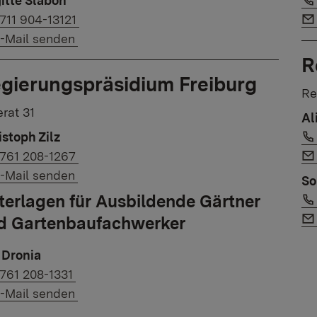
gitte Slabon
ink to phone number:
711 904-13121
ink to e-mail:
-Mail senden
R
gierungspräsidium Freiburg
Re
rat 31
Al
istoph Zilz
ink to phone number:
761 208-1267
ink to e-mail:
-Mail senden
So
terlagen für Ausbildende Gärtner
d Gartenbaufachwerker
 Dronia
ink to phone number:
761 208-1331
ink to e-mail:
-Mail senden