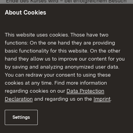
Ende des Kurses wird – bei erfolgreichem Besuch
– ein Zeugnis erteilt. Weitere Informationen
About Cookies
erhalten Sie von den Berufsschulen.
Erfolgreiche Absolventinnen und Absolventen
This website uses cookies. Those have two
können unter bestimmten Voraussetzungen auch
functions: On the one hand they are providing
zur Berufsabschlussprüfung Landwirtin/Landwirt
basic functionality for this website. On the other
zugelassen werden.
hand they allow us to improve our content for you
by saving and analyzing anonymized user data.
Die folgenden Dokumente geben Auskunft über
You can redraw your consent to using these
die Voraussetzungen, unter denen Personen nach
cookies at any time. Find more information
§ 45 Abs. 2 des Berufsbildungsgesetzes (BBiG)
regarding cookies on our
Data Protection
auch ohne vorrangegangene Berufsausbildung
Declaration
and regarding us on the
Imprint
.
zur Abschlussprüfung zugelassen werden
können.
Settings